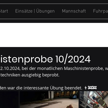
tart
Einsätze | Übungen
Mannschaft
Fuhrpa
ung
Sonstiges
istenprobe 10/2024
2.10.2024, bei der monatlichen Maschinistenprobe, 
ltechniken ausgiebig beprobt.
en war die interessante Übung beendet. 👨‍🚒🚒