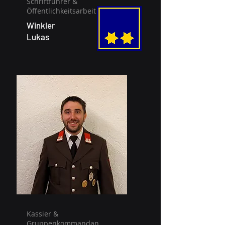
Schriftführer &
Öffentlichkeitsarbeit
Winkler
Lukas
Kassier &
Gruppenkommandan