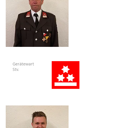
Gerätewart
Stv.
Flir Hans