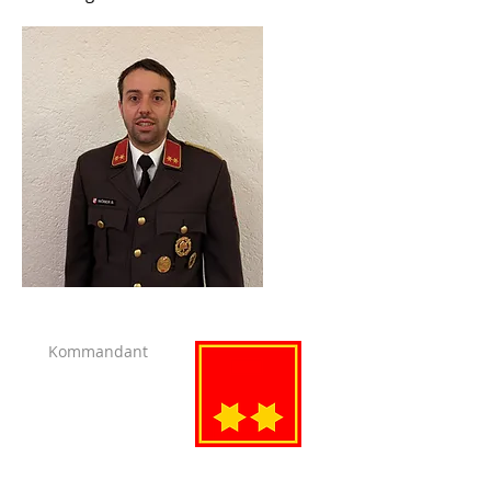
Kommandant
Wöber
Benjamin