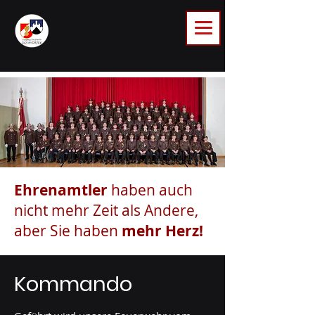
Ehrenamtler
haben auch
nicht mehr Zeit als Andere,
aber Sie haben
mehr Herz!
Kommando