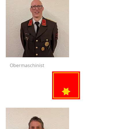
Obermaschinist
Zangerle
Thomas