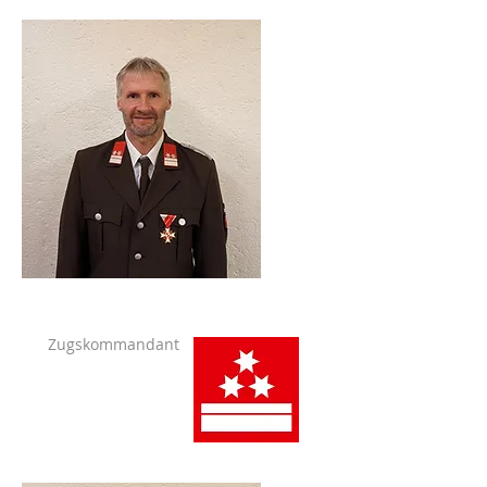
Zugskommandant
Dingsleder
Karlheinz