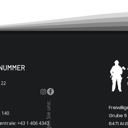
NUMMER
122
Folgen Sie uns:
Freiwilli
: 140
Grube 5
entrale: +43 1 406 4343
6471 Arzl