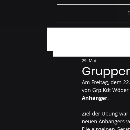
S
Alle Beiträge
Einsätze
Üb
29. Mai
Gruppen
Am Freitag, dem 22.
von Grp.Kdt Wöber 
Anhänger
. 
Ziel der Übung war
neuen Anhängers vo
Die einzelnen Gerät