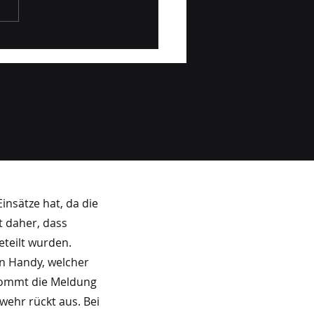
ppenprobe Waibl
ch Leitstelle Tirol
2026
insätze hat, da die
t daher, dass
teilt wurden.
in Handy, welcher
 kommt die Meldung
wehr rückt aus. Bei