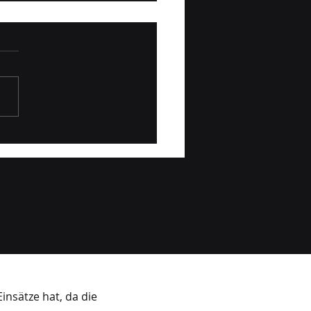
ppenprobe Waibl
ch Leitstelle Tirol
2026
insätze hat, da die