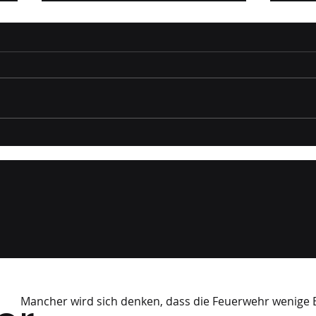
Gruppenprobe Wöber
Gru
05/2026
Besu
04/
Mancher wird sich denken, dass die Feuerwehr wenige E