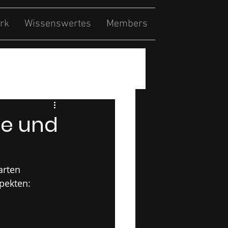
rk
Wissenswertes
Members
le und
arten 
pekten: