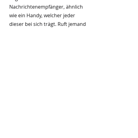
Nachrichtenempfänger, ähnlich
wie ein Handy, welcher jeder
dieser bei sich trägt. Ruft jemand
den Notruf an kommt die
Meldung (der Einsatz) direkt auf
diesen Empfänger und die
Feuerwehr rückt aus. Bei
größeren Einsätzen wie einem
Gebäudebrand, erfolgt die
Alarmierung zusätzlich mit der
Sirene.
NOTRUFNUMMER