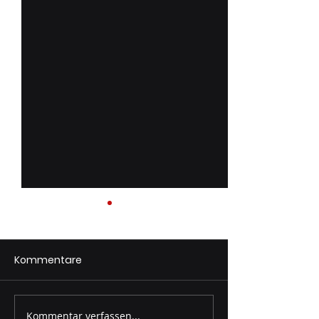
Kommentare
Florianifeier 0
Kommentar verfassen...