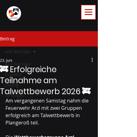
Beitrag
Alle Beiträge
23. Juni
Alle Beiträge
🚒 Erfolgreiche
Einsätze
Teilnahme am
Übung
Talwettbewerb 2026 🚒
Sonstiges
Am vergangenen Samstag nahm die 
Feuerwehr Arzl mit zwei Gruppen 
erfolgreich am Talwettbewerb in 
Plangeroß teil.