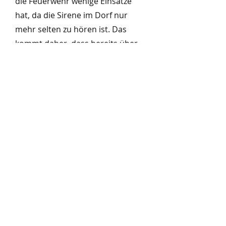
die Feuerwehr wenige Einsätze
hat, da die Sirene im Dorf nur
mehr selten zu hören ist. Das
kommt daher, dass bereits über
40 Pager an bestimmte
Feuerwehrler ausgeteilt wurden.
Pager sind kleine
Nachrichtenempfänger, ähnlich
wie ein Handy, welcher jeder
dieser bei sich trägt. Ruft jemand
den Notruf an kommt die
Meldung (der Einsatz) direkt auf
diesen Empfänger und die
Feuerwehr rückt aus. Bei
größeren Einsätzen wie einem
Gebäudebrand, erfolgt die