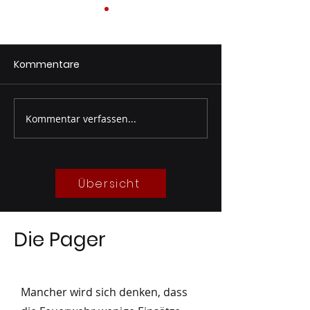
Kommentare
Kommentar verfassen...
Einsatz:
Herbstübung Te
Brandmeldealarm
2023
11/2023
Übersicht
Die Pager
Mancher wird sich denken, dass