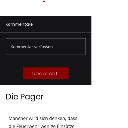
Kommentare
Kommentar verfassen...
Bezirks-FW-
Gruppenprobe 
Nasswettbewerb und
05/2023
Schützen-
Bataillonsfest Pitztal
Übersicht
2023
Die Pager
Mancher wird sich denken, dass
die Feuerwehr wenige Einsätze