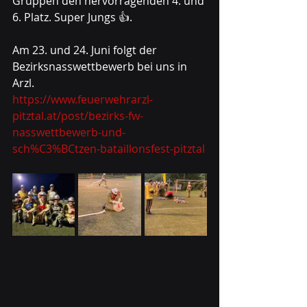
Gruppen den hervorragenden 4. und 
6. Platz. Super Jungs 👍. 
Am 23. und 24. Juni folgt der 
Bezirksnasswettbewerb bei uns in 
Arzl. 
https://www.feuerwehrarzl-
pitztal.at/post/bezirks-fw-
nasswettbewerb-und-
sch%C3%BCtzen-bataillonsfest-pitztal