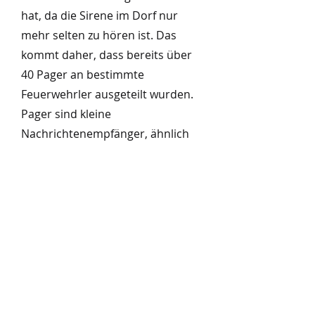
hat, da die Sirene im Dorf nur
mehr selten zu hören ist. Das
kommt daher, dass bereits über
40 Pager an bestimmte
Feuerwehrler ausgeteilt wurden.
Pager sind kleine
Nachrichtenempfänger, ähnlich
wie ein Handy, welcher jeder
dieser bei sich trägt. Ruft jemand
den Notruf an kommt die
Meldung (der Einsatz) direkt auf
diesen Empfänger und die
Feuerwehr rückt aus. Bei
größeren Einsätzen wie einem
Gebäudebrand, erfolgt die
Alarmierung zusätzlich mit der