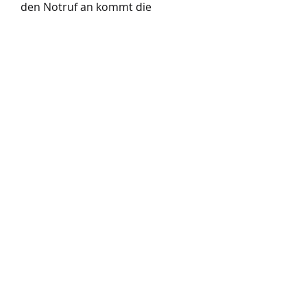
den Notruf an kommt die
Meldung (der Einsatz) direkt auf
diesen Empfänger und die
Feuerwehr rückt aus. Bei
größeren Einsätzen wie einem
Gebäudebrand, erfolgt die
Alarmierung zusätzlich mit der
Sirene.
NOTRUFNUMMER
Feuerwehr: 122
Rettung: 144
Polizei: 133