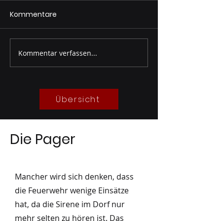
Kommentare
Florianifeier 0
Kommentar verfassen...
Technische
Leistungsprüfung Silber
05/2026
Übersicht
Die Pager
Mancher wird sich denken, dass
die Feuerwehr wenige Einsätze
hat, da die Sirene im Dorf nur
mehr selten zu hören ist. Das