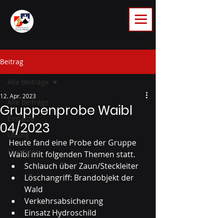
Beitrag
Alle Beiträge
12. Apr. 2023
Alle Beiträge
Gruppenprobe Waibl
Einsätze
04/2023
Übung
Heute fand eine Probe der Gruppe 
Sonstiges
Waibl mit folgenden Themen statt.
Schlauch über Zaun/Steckleiter 
Löschangriff: Brandobjekt der 
Wald 
Verkehrsabsicherung 
Einsatz Hydroschild