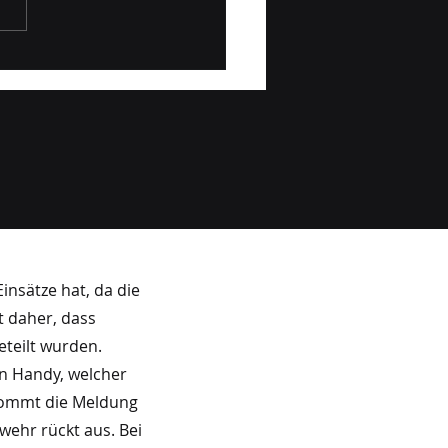
ppenprobe Waibl
ch Leitstelle Tirol
2026
insätze hat, da die
t daher, dass
teilt wurden.
in Handy, welcher
 kommt die Meldung
wehr rückt aus. Bei