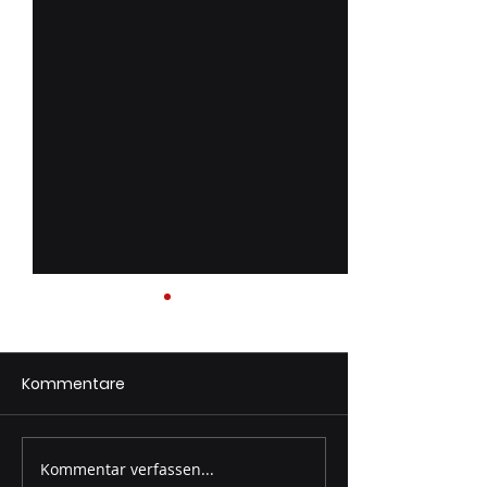
Kommentare
Florianifeier 2
Kommentar verfassen...
Einsatz: THL Tierrettung