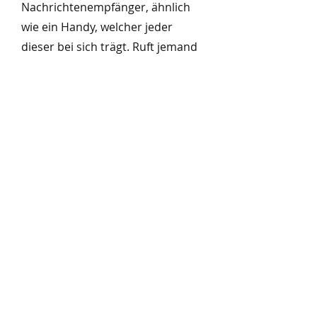
Nachrichtenempfänger, ähnlich
wie ein Handy, welcher jeder
dieser bei sich trägt. Ruft jemand
den Notruf an kommt die
Meldung (der Einsatz) direkt auf
diesen Empfänger und die
Feuerwehr rückt aus. Bei
größeren Einsätzen wie einem
Gebäudebrand, erfolgt die
Alarmierung zusätzlich mit der
Sirene.
NOTRUFNUMMER