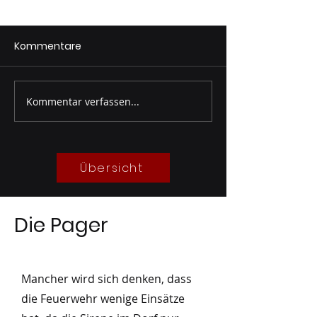
Kommentare
Kommentar verfassen...
Sandsackabfüllung
Kleineinsatz –
Unwettervorsorge
Wasserschaden
07/2026
07/2026
Übersicht
Die Pager
Mancher wird sich denken, dass
die Feuerwehr wenige Einsätze