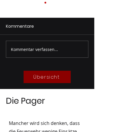
Kommentare
Kommentar verfassen...
Sandsackabfüllung
Kleineinsatz –
Unwettervorsorge
Wasserschaden
07/2026
07/2026
Übersicht
Die Pager
Mancher wird sich denken, dass
die Feuerwehr wenige Einsätze