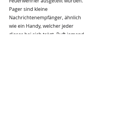
Feuerwehrler ausgeteilt wurden.
Pager sind kleine
Nachrichtenempfänger, ähnlich
wie ein Handy, welcher jeder
dieser bei sich trägt. Ruft jemand
den Notruf an kommt die
Meldung (der Einsatz) direkt auf
diesen Empfänger und die
Feuerwehr rückt aus. Bei
größeren Einsätzen wie einem
Gebäudebrand, erfolgt die
Alarmierung zusätzlich mit der
Sirene.