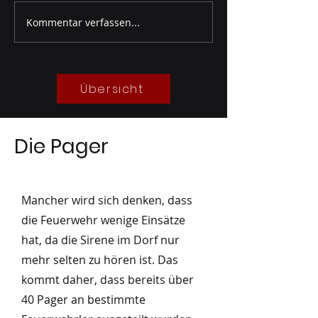
Kommentar verfassen...
Gruppenprobe Wöber
Gruppenprobe
05/2026
Besuch Leitstell
04/2026
Übersicht
Die Pager
Mancher wird sich denken, dass
die Feuerwehr wenige Einsätze
hat, da die Sirene im Dorf nur
mehr selten zu hören ist. Das
kommt daher, dass bereits über
40 Pager an bestimmte