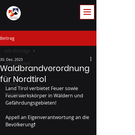
Beitrag
Alle Beiträge
30. Dez. 2025
Alle Beiträge
Waldbrandverordnung
Einsätze
für Nordtirol
Übung
Land Tirol verbietet Feuer sowie 
Sonstiges
Feuerwerkskörper in Wäldern und 
Gefährdungsgebieten!
Appell an Eigenverantwortung an die 
Bevölkerung❗