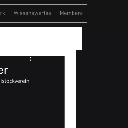
rk
Wissenswertes
Members
er
istockverein 