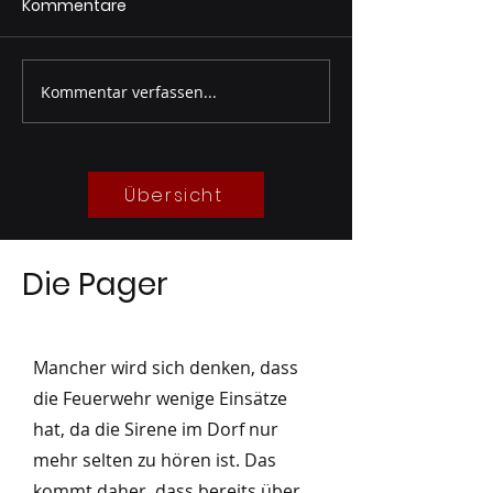
Kommentare
Kommentar verfassen...
Gruppenprobe Wöber
Gruppenprobe
05/2026
Besuch Leitstell
04/2026
Übersicht
Die Pager
Mancher wird sich denken, dass
die Feuerwehr wenige Einsätze
hat, da die Sirene im Dorf nur
mehr selten zu hören ist. Das
kommt daher, dass bereits über