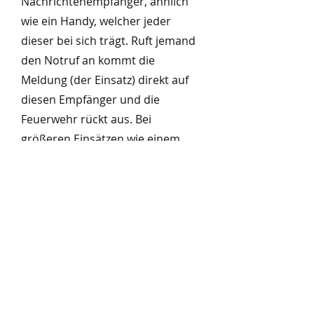
Nachrichtenempfänger, ähnlich
wie ein Handy, welcher jeder
dieser bei sich trägt. Ruft jemand
den Notruf an kommt die
Meldung (der Einsatz) direkt auf
diesen Empfänger und die
Feuerwehr rückt aus. Bei
größeren Einsätzen wie einem
Gebäudebrand, erfolgt die
Alarmierung zusätzlich mit der
Sirene.
NOTRUFNUMMER