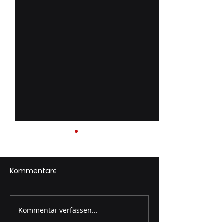
Kommentare
Kommentar verfassen...
Gruppenprobe Wöber
Gruppenprobe