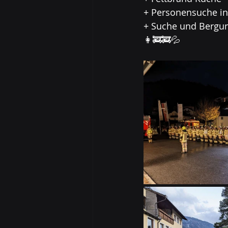
+ Personensuche i
+ Suche und Bergu
👩‍🚒🚒💦