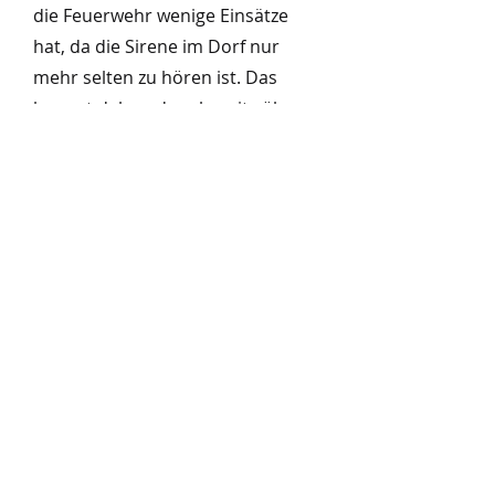
die Feuerwehr wenige Einsätze
hat, da die Sirene im Dorf nur
mehr selten zu hören ist. Das
kommt daher, dass bereits über
40 Pager an bestimmte
Feuerwehrler ausgeteilt wurden.
Pager sind kleine
Nachrichtenempfänger, ähnlich
wie ein Handy, welcher jeder
dieser bei sich trägt. Ruft jemand
den Notruf an kommt die
Meldung (der Einsatz) direkt auf
diesen Empfänger und die
Feuerwehr rückt aus. Bei
größeren Einsätzen wie einem
Gebäudebrand, erfolgt die