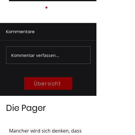
Kommentare
Kommentar verfassen...
Sandsackabfüllung
Kleineinsatz –
Unwettervorsorge
Wasserschaden
07/2026
07/2026
Übersicht
Die Pager
Mancher wird sich denken, dass