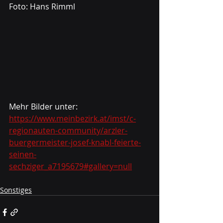
Foto: Hans Rimml
Mehr Bilder unter:
https://www.meinbezirk.at/imst/c-
regionauten-community/arzler-
buergermeister-josef-knabl-feierte-
seinen-
sechziger_a7195679#gallery=null
Sonstiges