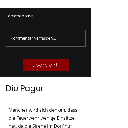
Kommentare
Florianifeier 0
Kommentar verfassen...
Technische
Leistungsprüfung Silber
05/2026
Übersicht
Die Pager
Mancher wird sich denken, dass
die Feuerwehr wenige Einsätze
hat, da die Sirene im Dorf nur